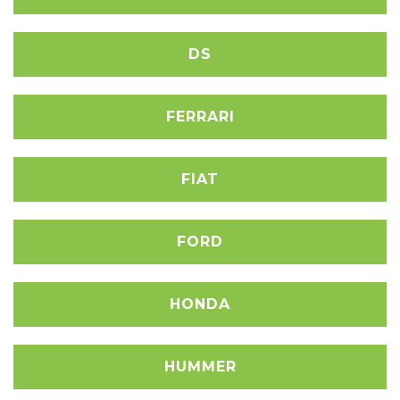
DS
FERRARI
FIAT
FORD
HONDA
HUMMER