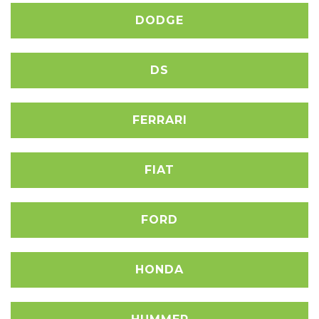
DODGE
DS
FERRARI
FIAT
FORD
HONDA