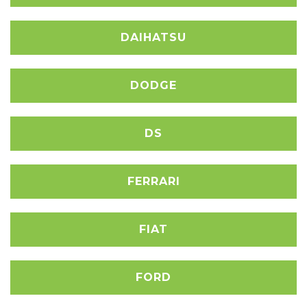
DAIHATSU
DODGE
DS
FERRARI
FIAT
FORD