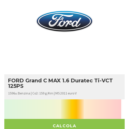
FORD
GRAND C MAX
FORD Grand C MAX 1.6 Duratec Ti-VCT
125PS
1596
Benzina | Co2: 159 g/Km | M5 2011 euro V
cc
CALCOLA