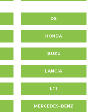
DS
HONDA
ISUZU
LANCIA
LTI
MERCEDES-BENZ